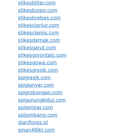
stikesblitar.com
stikesbogor.com
stikesbrebes.com
stikescianjur.com
stikesciamis.com
stikesdemak.com
stikesgarut.com
stikesgorontalo.com
stikesgowa.com
stikesgresik.com
spigresik.com
spigianyar.com
spigrobongan.com
spigunungkidul.com
spijember.com
spijombang.com
dianflores.id
sman48jkt.com