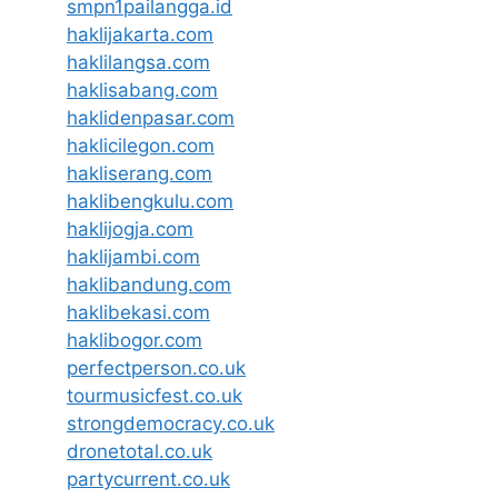
smpn1pailangga.id
haklijakarta.com
haklilangsa.com
haklisabang.com
haklidenpasar.com
haklicilegon.com
hakliserang.com
haklibengkulu.com
haklijogja.com
haklijambi.com
haklibandung.com
haklibekasi.com
haklibogor.com
perfectperson.co.uk
tourmusicfest.co.uk
strongdemocracy.co.uk
dronetotal.co.uk
partycurrent.co.uk