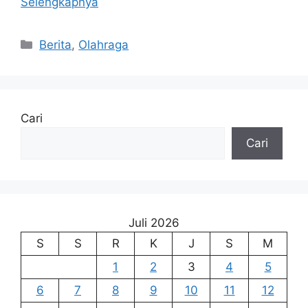
Selengkapnya
Kategori
Berita
,
Olahraga
Cari
Cari
Juli 2026
S
S
R
K
J
S
M
1
2
3
4
5
6
7
8
9
10
11
12