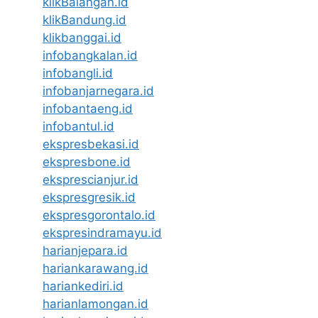
klikBalangan.id
klikBandung.id
klikbanggai.id
infobangkalan.id
infobangli.id
infobanjarnegara.id
infobantaeng.id
infobantul.id
ekspresbekasi.id
ekspresbone.id
eksprescianjur.id
ekspresgresik.id
ekspresgorontalo.id
ekspresindramayu.id
harianjepara.id
hariankarawang.id
hariankediri.id
harianlamongan.id