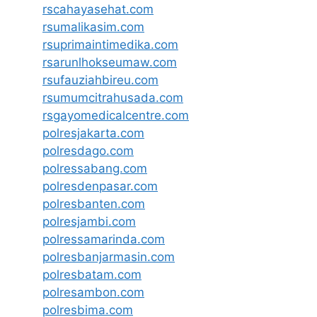
rscahayasehat.com
rsumalikasim.com
rsuprimaintimedika.com
rsarunlhokseumaw.com
rsufauziahbireu.com
rsumumcitrahusada.com
rsgayomedicalcentre.com
polresjakarta.com
polresdago.com
polressabang.com
polresdenpasar.com
polresbanten.com
polresjambi.com
polressamarinda.com
polresbanjarmasin.com
polresbatam.com
polresambon.com
polresbima.com