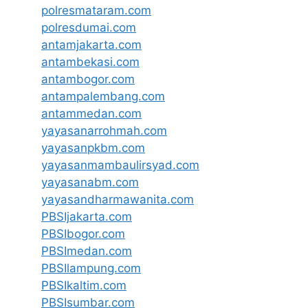
polresmataram.com
polresdumai.com
antamjakarta.com
antambekasi.com
antambogor.com
antampalembang.com
antammedan.com
yayasanarrohmah.com
yayasanpkbm.com
yayasanmambaulirsyad.com
yayasanabm.com
yayasandharmawanita.com
PBSIjakarta.com
PBSIbogor.com
PBSImedan.com
PBSIlampung.com
PBSIkaltim.com
PBSIsumbar.com