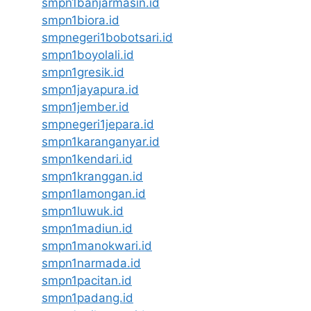
smpn1banjarmasin.id
smpn1biora.id
smpnegeri1bobotsari.id
smpn1boyolali.id
smpn1gresik.id
smpn1jayapura.id
smpn1jember.id
smpnegeri1jepara.id
smpn1karanganyar.id
smpn1kendari.id
smpn1kranggan.id
smpn1lamongan.id
smpn1luwuk.id
smpn1madiun.id
smpn1manokwari.id
smpn1narmada.id
smpn1pacitan.id
smpn1padang.id