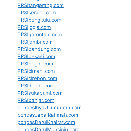
PRSItangerang.com
PRSIserang.com
PRSIbengkulu.com
PRSIjogja.com
PRSIgorontalo.com
PRSIjambi.com
PRSIbandung.com
PRSIbekasi.com
PRSIbogor.com
PRSIcimahi.com
PRSIcirebon.com
PRSIdepok.com
PRSIsukabumi.com
PRSIbanjar.com
ponpesIhyaUlumuddin.com
ponpesJabalRahmah.com
ponpesDarulKhairat.com
ponpesDarulMuhsinin.com