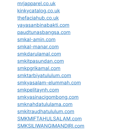
mrjapparel.co.uk
kinkycatalog.co.uk
thefaciahub.co.uk
yayasanbinabakti.com
paudtunasbangsa.com
smkal-amin.com
smkal-manar.com
smkdarulamal.com
smkitpasundan.com
smkpgrikamal.com
smktarbiyatululum.com
smkyasalam-elummah.com
smkpelitaynh.com
smkyasinacigombong.com
smknahdatululama.com
smkitraudhatululum.com
SMKMIFTAHULSALAM.com
SMKSILIWANGIMANDIRI.com