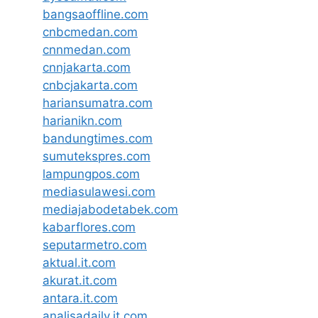
bangsaoffline.com
cnbcmedan.com
cnnmedan.com
cnnjakarta.com
cnbcjakarta.com
hariansumatra.com
harianikn.com
bandungtimes.com
sumutekspres.com
lampungpos.com
mediasulawesi.com
mediajabodetabek.com
kabarflores.com
seputarmetro.com
aktual.it.com
akurat.it.com
antara.it.com
analisadaily.it.com