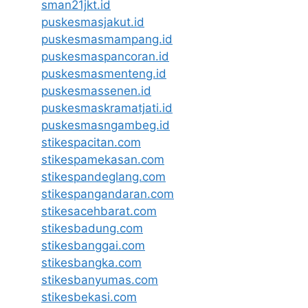
sman21jkt.id
puskesmasjakut.id
puskesmasmampang.id
puskesmaspancoran.id
puskesmasmenteng.id
puskesmassenen.id
puskesmaskramatjati.id
puskesmasngambeg.id
stikespacitan.com
stikespamekasan.com
stikespandeglang.com
stikespangandaran.com
stikesacehbarat.com
stikesbadung.com
stikesbanggai.com
stikesbangka.com
stikesbanyumas.com
stikesbekasi.com