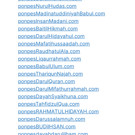
ponpesNurulHudas.com
ponpesMadinatuddiniyahBabul.com
ponpesInsanMadani.com
ponpesBaitilHikmah.com
ponpesDarulHidayahul.com
ponpesMafatihussaadah.com
ponpesRaudhatulAla.com
ponpesLiqaurrahmah.com
ponpesBabulUlum.com
ponpesThariqunNajah.com
ponpesDarulQuran.com
ponpesDarulMifathurrahmah.com
ponpesDayahSyaikhuna.com
ponpesTahfidzulQua.com
ponpesRAHMATULHIDAYAH.com
ponpesDarussalamnuh.com
ponpesBUDiIHSAN.com
ponpesdayahdarulilham.com