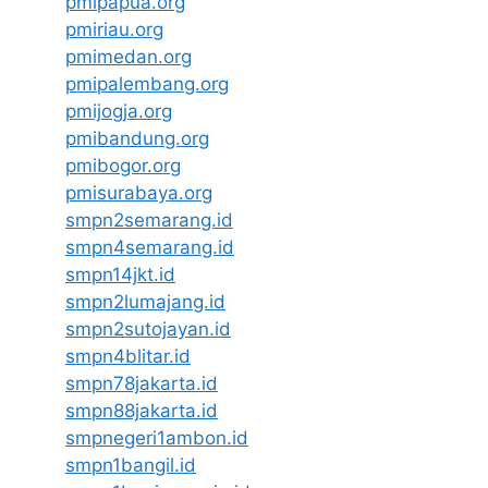
pmipapua.org
pmiriau.org
pmimedan.org
pmipalembang.org
pmijogja.org
pmibandung.org
pmibogor.org
pmisurabaya.org
smpn2semarang.id
smpn4semarang.id
smpn14jkt.id
smpn2lumajang.id
smpn2sutojayan.id
smpn4blitar.id
smpn78jakarta.id
smpn88jakarta.id
smpnegeri1ambon.id
smpn1bangil.id