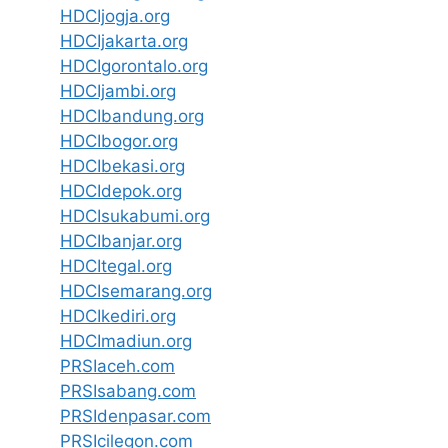
HDCIjogja.org
HDCIjakarta.org
HDCIgorontalo.org
HDCIjambi.org
HDCIbandung.org
HDCIbogor.org
HDCIbekasi.org
HDCIdepok.org
HDCIsukabumi.org
HDCIbanjar.org
HDCItegal.org
HDCIsemarang.org
HDCIkediri.org
HDCImadiun.org
PRSIaceh.com
PRSIsabang.com
PRSIdenpasar.com
PRSIcilegon.com