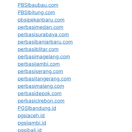
PBSIbaubau.com
PBSIbitung.com
pbsipekanbaru.com
perbasimedan.com
perbasisurabaya.com
perbasibanjarbaru.com
perbasiblitar.com
perbasimagelang.com
perbasijambi.com
perbasiserang.com
perbasitangerang.com
perbasimalang.com
perbasidepok.com
perbasicirebon.com
PGSIbandung.id
pgsiaceh.id
pgsijambi.id
pgsibali.id