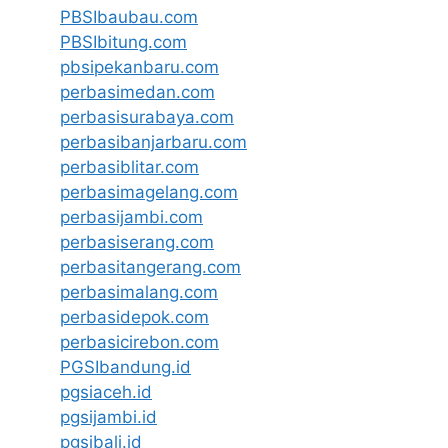
PBSIbaubau.com
PBSIbitung.com
pbsipekanbaru.com
perbasimedan.com
perbasisurabaya.com
perbasibanjarbaru.com
perbasiblitar.com
perbasimagelang.com
perbasijambi.com
perbasiserang.com
perbasitangerang.com
perbasimalang.com
perbasidepok.com
perbasicirebon.com
PGSIbandung.id
pgsiaceh.id
pgsijambi.id
pgsibali.id