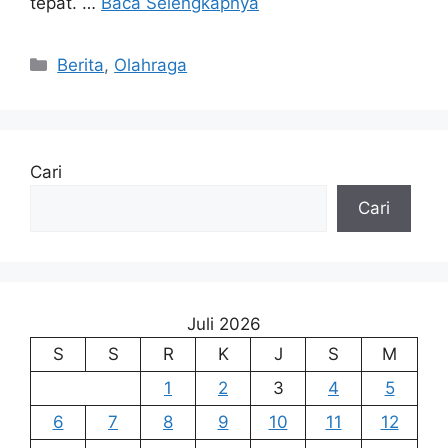
tepat. …
Baca Selengkapnya
Kategori
Berita
,
Olahraga
Cari
Cari
Juli 2026
S
S
R
K
J
S
M
1
2
3
4
5
6
7
8
9
10
11
12