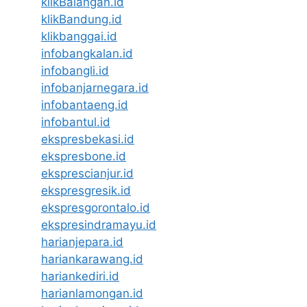
klikBalangan.id
klikBandung.id
klikbanggai.id
infobangkalan.id
infobangli.id
infobanjarnegara.id
infobantaeng.id
infobantul.id
ekspresbekasi.id
ekspresbone.id
eksprescianjur.id
ekspresgresik.id
ekspresgorontalo.id
ekspresindramayu.id
harianjepara.id
hariankarawang.id
hariankediri.id
harianlamongan.id