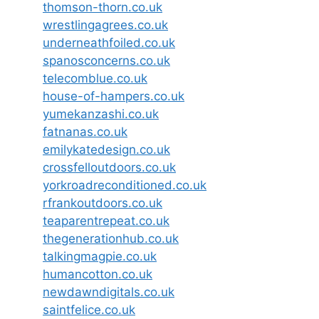
thomson-thorn.co.uk
wrestlingagrees.co.uk
underneathfoiled.co.uk
spanosconcerns.co.uk
telecomblue.co.uk
house-of-hampers.co.uk
yumekanzashi.co.uk
fatnanas.co.uk
emilykatedesign.co.uk
crossfelloutdoors.co.uk
yorkroadreconditioned.co.uk
rfrankoutdoors.co.uk
teaparentrepeat.co.uk
thegenerationhub.co.uk
talkingmagpie.co.uk
humancotton.co.uk
newdawndigitals.co.uk
saintfelice.co.uk