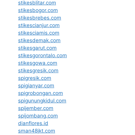
stikesblitar.com
stikesbogor.com
stikesbrebes.com
stikescianjur.com
stikesciamis.com
stikesdemak.com
stikesgarut.com
stikesgorontalo.com
stikesgowa.com
stikesgresik.com
spigresik.com
spigianyar.com
spigrobongan.com
spigunungkidul.com
spijember.com
spijombang.com
dianflores.id
sman48jkt.com