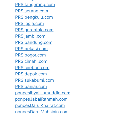
PRSItangerang.com
PRSIserang.com
PRSIbengkulu.com
PRSIjogja.com
PRSIgorontalo.com
PRSIjambi.com
PRSIbandung.com
PRSIbekasi.com
PRSIbogor.com
PRSIcimahi.com
PRSIcirebon.com
PRSIdepok.com
PRSIsukabumi.com
PRSIbanjar.com
ponpesIhyaUlumuddin.com
ponpesJabalRahmah.com
ponpesDarulKhairat.com
ponpesDarulMuhsinin.com