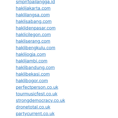
smpn1pailangga.id
haklijakarta.com
haklilangsa.com
haklisabang.com
haklidenpasar.com
haklicilegon.com
hakliserang.com
haklibengkulu.com
haklijogja.com
haklijambi.com
haklibandung.com
haklibekasi.com
haklibogor.com
perfectperson.co.uk
tourmusicfest.co.uk
strongdemocracy.co.uk
dronetotal.co.uk
partycurrent.co.uk