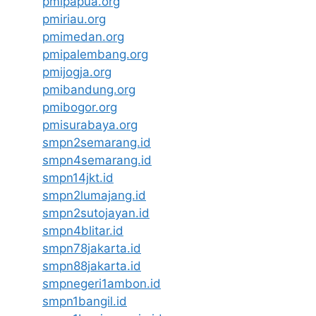
pmipapua.org
pmiriau.org
pmimedan.org
pmipalembang.org
pmijogja.org
pmibandung.org
pmibogor.org
pmisurabaya.org
smpn2semarang.id
smpn4semarang.id
smpn14jkt.id
smpn2lumajang.id
smpn2sutojayan.id
smpn4blitar.id
smpn78jakarta.id
smpn88jakarta.id
smpnegeri1ambon.id
smpn1bangil.id