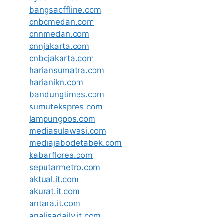
bangsaoffline.com
cnbcmedan.com
cnnmedan.com
cnnjakarta.com
cnbcjakarta.com
hariansumatra.com
harianikn.com
bandungtimes.com
sumutekspres.com
lampungpos.com
mediasulawesi.com
mediajabodetabek.com
kabarflores.com
seputarmetro.com
aktual.it.com
akurat.it.com
antara.it.com
analisadaily.it.com