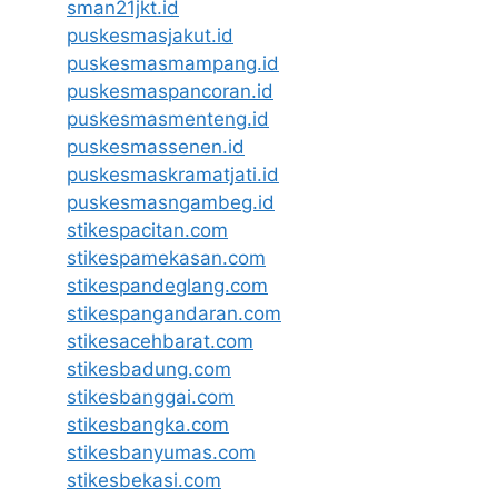
sman21jkt.id
puskesmasjakut.id
puskesmasmampang.id
puskesmaspancoran.id
puskesmasmenteng.id
puskesmassenen.id
puskesmaskramatjati.id
puskesmasngambeg.id
stikespacitan.com
stikespamekasan.com
stikespandeglang.com
stikespangandaran.com
stikesacehbarat.com
stikesbadung.com
stikesbanggai.com
stikesbangka.com
stikesbanyumas.com
stikesbekasi.com