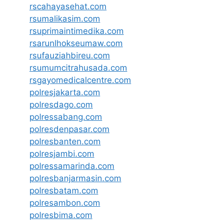
rscahayasehat.com
rsumalikasim.com
rsuprimaintimedika.com
rsarunlhokseumaw.com
rsufauziahbireu.com
rsumumcitrahusada.com
rsgayomedicalcentre.com
polresjakarta.com
polresdago.com
polressabang.com
polresdenpasar.com
polresbanten.com
polresjambi.com
polressamarinda.com
polresbanjarmasin.com
polresbatam.com
polresambon.com
polresbima.com