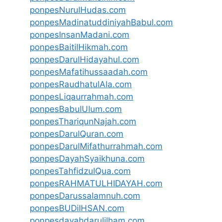
ponpesNurulHudas.com
ponpesMadinatuddiniyahBabul.com
ponpesInsanMadani.com
ponpesBaitilHikmah.com
ponpesDarulHidayahul.com
ponpesMafatihussaadah.com
ponpesRaudhatulAla.com
ponpesLiqaurrahmah.com
ponpesBabulUlum.com
ponpesThariqunNajah.com
ponpesDarulQuran.com
ponpesDarulMifathurrahmah.com
ponpesDayahSyaikhuna.com
ponpesTahfidzulQua.com
ponpesRAHMATULHIDAYAH.com
ponpesDarussalamnuh.com
ponpesBUDiIHSAN.com
ponpesdayahdarulilham.com