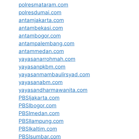
polresmataram.com
polresdumai.com
antamjakarta.com
antambekasi.com
antambogor.com
antampalembang.com
antammedan.com
yayasanarrohmah.com
yayasanpkbm.com
yayasanmambaulirsyad.com
yayasanabm.com
yayasandharmawanita.com
PBSIjakarta.com
PBSIbogor.com
PBSImedan.com
PBSIlampung.com
PBSIkaltim.com
PBSIsumbar.com