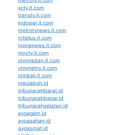
metrotv.it.com
sctv.it.com
transtv.it.com
indosiar.it.com
metrotvnews.it.com
rctiplus.it.com
tvonenews.it.com
mnctv.it.com
cnnmedan.it.com
cnnmetro.it.com
cnnbali.it.com
meulaboh.id
tribunacehbarat.id
tribunacehbesar.id
tribunacehselatan.id
ayoagam.id
ayoasahan.id
ayoasmat.id