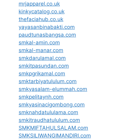
mrjapparel.co.uk
kinkycatalog.co.uk
thefaciahub.co.uk
yayasanbinabakti.com
paudtunasbangsa.com
smkal-amin.com
smkal-manar.com
smkdarulamal.com
smkitpasundan.com
smkpgrikamal.com
smktarbiyatululum.com
smkyasalam-elummah.com
smkpelitaynh.com
smkyasinacigombong.com
smknahdatululama.com
smkitraudhatululum.com
SMKMIFTAHULSALAM.com
SMKSILIWANGIMANDIRI.com