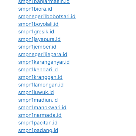
smpn1banjarmasin.id
smpn1biora.id
smpnegeri1bobotsari.id
smpn1boyolali.id
smpn1gresik.id
smpn1jayapura.id
smpn1jember.id
smpnegeri1jepara.id
smpn1karanganyar.id
smpn1kendari.id
smpn1kranggan.id
smpn1lamongan.id
smpn1luwuk.id
smpn1madiun.id
smpn1manokwari.id
smpn1narmada.id
smpn1pacitan.id
smpn1padang.id