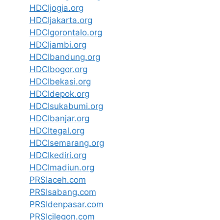
HDCIjogja.org
HDCIjakarta.org
HDCIgorontalo.org
HDCIjambi.org
HDCIbandung.org
HDCIbogor.org
HDCIbekasi.org
HDCIdepok.org
HDCIsukabumi.org
HDCIbanjar.org
HDCItegal.org
HDCIsemarang.org
HDCIkediri.org
HDCImadiun.org
PRSIaceh.com
PRSIsabang.com
PRSIdenpasar.com
PRSIcilegon.com